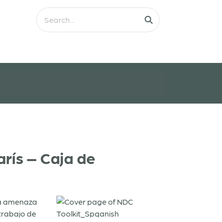
rís – Caja de
una amenaza
 trabajo de