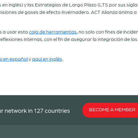
en inglés) y las Estrategias de Largo Plazo (LTS por sus sigla
siones de gases de efecto invernadero. ACT Alianza anima a qu
 a usar esta
caja de herramientas
, no solo con fines de incid
reflexiones internas, con el fin de asegurar la integración de l
í en español
y
aquí en inglés
.
BECOME A MEMBER
r network in 127 countries