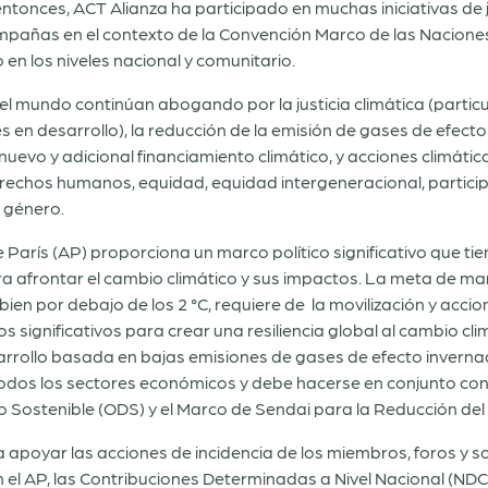
entonces, ACT Alianza ha participado en muchas iniciativas de j
 campañas en el contexto de la Convención Marco de las Nacion
en los niveles nacional y comunitario.
el mundo continúan abogando por la justicia climática (parti
s en desarrollo), la reducción de la emisión de gases de efecto
nuevo y adicional financiamiento climático, y acciones climáti
 derechos humanos, equidad, equidad intergeneracional, partici
e género.
arís (AP) proporciona un marco político significativo que tien
a afrontar el cambio climático y sus impactos. La meta de ma
ien por debajo de los 2 °C, requiere de la movilización y accion
s significativos para crear una resiliencia global al cambio cl
rrollo basada en bajas emisiones de gases de efecto invernad
todos los sectores económicos y debe hacerse en conjunto con
ollo Sostenible (ODS) y el Marco de Sendai para la Reducción d
apoyar las acciones de incidencia de los miembros, foros y soc
 el AP, las Contribuciones Determinadas a Nivel Nacional (NDC, 